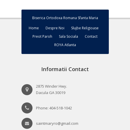
Biserica Ortodoxa Romana Sfanta Maria
Home
Despre Noi
Slujbe Religioase
Preot Paroh
Sala Sociala
Contact
ROYA Atlanta
Informatii Contact
2875 Winder Hwy.
Dacula GA 30019
Phone: 404-518-1042
saintmaryro@gmail.com