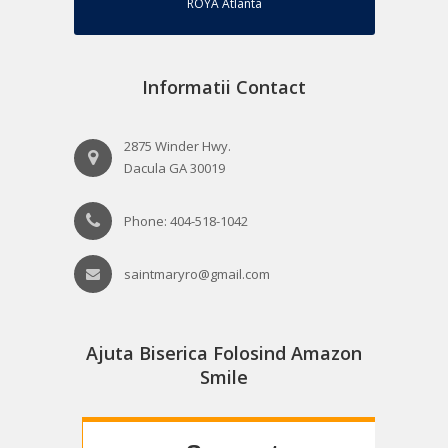
ROYA Atlanta
Informatii Contact
2875 Winder Hwy.
Dacula GA 30019
Phone: 404-518-1042
saintmaryro@gmail.com
Ajuta Biserica Folosind Amazon
Smile