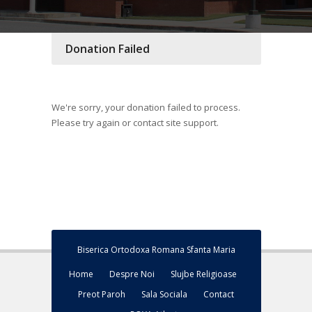
Donation Failed
We're sorry, your donation failed to process.
Please try again or contact site support.
Biserica Ortodoxa Romana Sfanta Maria
Home
Despre Noi
Slujbe Religioase
Preot Paroh
Sala Sociala
Contact