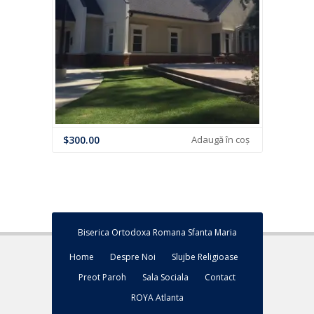
$
300.00
Adaugă în coș
Biserica Ortodoxa Romana Sfanta Maria
Home
Despre Noi
Slujbe Religioase
Preot Paroh
Sala Sociala
Contact
ROYA Atlanta