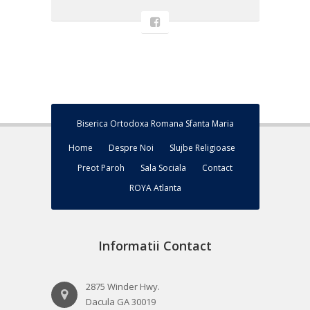
Biserica Ortodoxa Romana Sfanta Maria
Home
Despre Noi
Slujbe Religioase
Preot Paroh
Sala Sociala
Contact
ROYA Atlanta
Informatii Contact
2875 Winder Hwy.
Dacula GA 30019