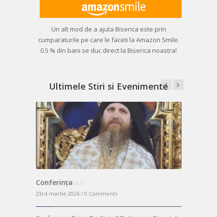
Un alt mod de a ajuta Biserica este prin
cumparaturile pe care le faceti la Amazon Smile.
0.5 % din bani se duc direct la Biserica noastra!
Ultimele Stiri si Evenimente
Conferința
Sfântul Masul
Masă de P
23rd martie 2026 /
23rd martie 2026 /
0 Comments
0 Comments
23rd martie 2