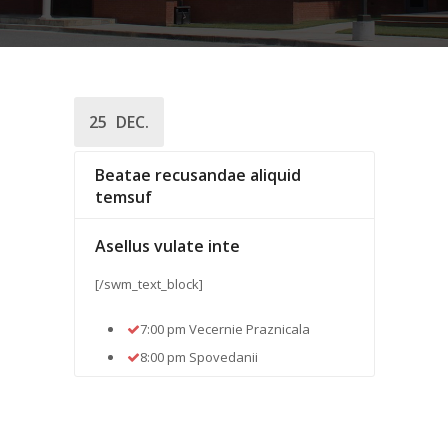
25
DEC.
Beatae recusandae aliquid
temsuf
Asellus vulate inte
[/swm_text_block]
7:00 pm Vecernie Praznicala
​8:00 pm Spovedanii