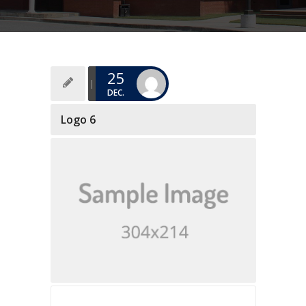
25
DEC.
Logo 6