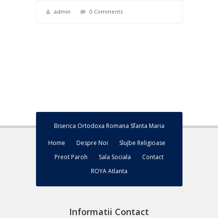
admin
0 Comments
Biserica Ortodoxa Romana Sfanta Maria
Home
Despre Noi
Slujbe Religioase
Preot Paroh
Sala Sociala
Contact
ROYA Atlanta
Informatii Contact