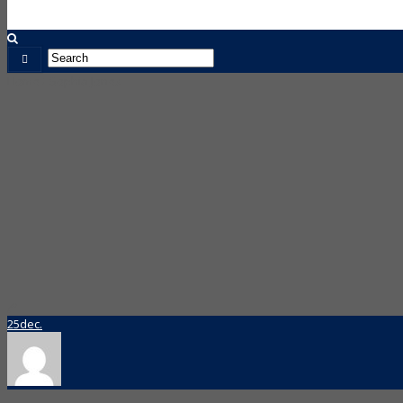
Home
Sophia Jones
25
dec.