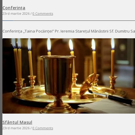
Conferința
23rd martie 2026 /
0 Comments
Conferința „Taina Pocǎinței” Pr. Ieremia Starețul Mănăstirii Sf. Dumitru 
Sfântul Masul
23rd martie 2026 /
0 Comments