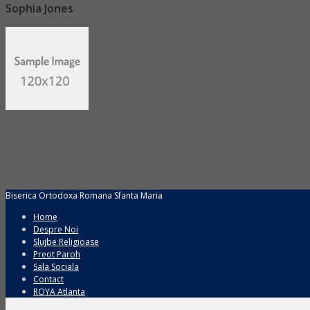
Sophia Jones
Donec pulvinar magna id leo pent esque imperdie fded dignissim rhoncus
commodo molesnec pulvinar magna id leo.
admin
0 Comments
Biserica Ortodoxa Romana Sfanta Maria
Home
Despre Noi
Slujbe Religioase
Preot Paroh
Sala Sociala
Contact
ROYA Atlanta