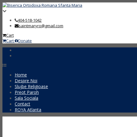
404-518-1042
saintmaryro@gmail.com
Cart
Cart
Donate
Home
Despre Noi
Slujbe Religioase
Preot Paroh
Sala Sociala
Contact
ROYA Atlanta