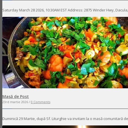
Saturday March 28 2026, 10:30AM EST Address: 2875 Winder Hwy, Dacula
Masă de Post
23rd martie 2026 /
0 Comments
Duminică 29 Martie, după Sf. Liturghie va invitam la o masă comunitară de 