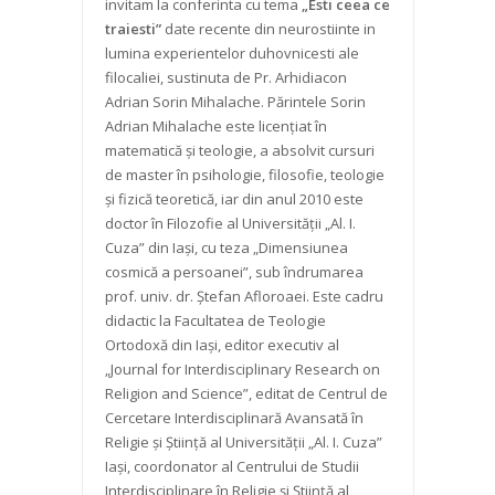
invitam la conferinta cu tema
„Esti ceea ce
traiesti”
date recente din neurostiinte in
lumina experientelor duhovnicesti ale
filocaliei, sustinuta de Pr. Arhidiacon
Adrian Sorin Mihalache. Părintele Sorin
Adrian Mihalache este licenţiat în
matematică şi teologie, a absolvit cursuri
de master în psihologie, filosofie, teologie
şi fizică teoretică, iar din anul 2010 este
doctor în Filozofie al Universităţii „Al. I.
Cuza” din Iaşi, cu teza „Dimensiunea
cosmică a persoanei”, sub îndrumarea
prof. univ. dr. Ştefan Afloroaei. Este cadru
didactic la Facultatea de Teologie
Ortodoxă din Iaşi, editor executiv al
„Journal for Interdisciplinary Research on
Religion and Science”, editat de Centrul de
Cercetare Interdisciplinară Avansată în
Religie şi Ştiinţă al Universităţii „Al. I. Cuza”
Iaşi, coordonator al Centrului de Studii
Interdisciplinare în Religie şi Ştiinţă al