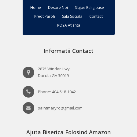
Home
Despre Noi
Slujbe Religioase
Preot Paroh
Sala Sociala
Contact
ROYA Atlanta
Informatii Contact
2875 Winder Hwy.
Dacula GA 30019
Phone: 404-518-1042
saintmaryro@gmail.com
Ajuta Biserica Folosind Amazon