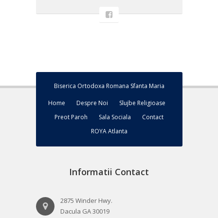
Biserica Ortodoxa Romana Sfanta Maria
Home
Despre Noi
Slujbe Religioase
Preot Paroh
Sala Sociala
Contact
ROYA Atlanta
Informatii Contact
2875 Winder Hwy.
Dacula GA 30019