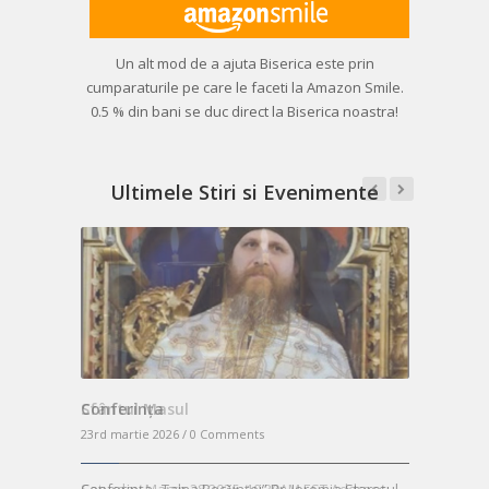
Un alt mod de a ajuta Biserica este prin
cumparaturile pe care le faceti la Amazon Smile.
0.5 % din bani se duc direct la Biserica noastra!
Ultimele Stiri si Evenimente
Sfântul Masul
Masă de P
23rd martie 2026 /
0 Comments
23rd martie 2