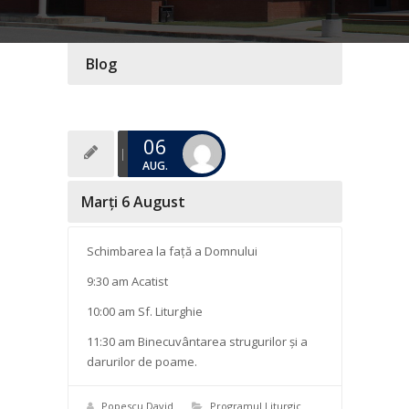
Blog
06
AUG.
Marți 6 August
Schimbarea la față a Domnului
9:30 am Acatist
10:00 am Sf. Liturghie
11:30 am Binecuvântarea strugurilor și a
darurilor de poame.
Popescu David
Programul Liturgic