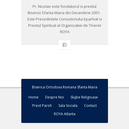
Pr. Nicolae este fondatorul si preotul
Bisericii Sfanta Maria din Decembrie 2001. ​
Este Presedintele Consistoriului Eparhial si
Preotul Spiritual al Organizatiei de Tineret
ROYA
Biserica Ortodoxa Romana Sfanta Maria
Home
Despre Noi
Slujbe Religioase
Preot Paroh
Sala Sociala
Contact
ROYA Atlanta