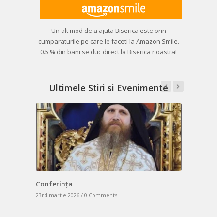
Un alt mod de a ajuta Biserica este prin
cumparaturile pe care le faceti la Amazon Smile.
0.5 % din bani se duc direct la Biserica noastra!
Ultimele Stiri si Evenimente
Conferința
Sfântul Masul
Masă de P
23rd martie 2026 /
23rd martie 2026 /
0 Comments
0 Comments
23rd martie 2