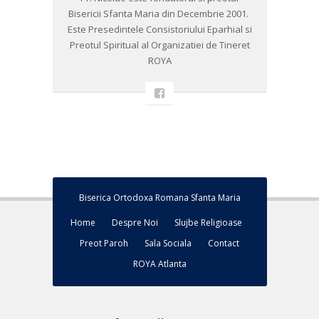
Bisericii Sfanta Maria din Decembrie 2001. ​
Este Presedintele Consistoriului Eparhial si
Preotul Spiritual al Organizatiei de Tineret
ROYA
Biserica Ortodoxa Romana Sfanta Maria
Home
Despre Noi
Slujbe Religioase
Preot Paroh
Sala Sociala
Contact
ROYA Atlanta