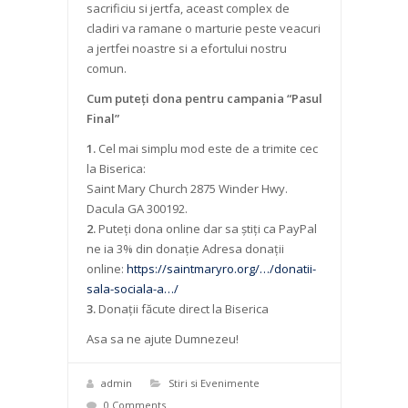
sacrificiu si jertfa, aceast complex de
cladiri va ramane o marturie peste veacuri
a jertfei noastre si a efortului nostru
comun.
Cum puteți dona pentru campania “Pasul
Final”
1.
Cel mai simplu mod este de a trimite cec
la Biserica:
Saint Mary Church 2875 Winder Hwy.
Dacula GA 300192.
2.
Puteți dona online dar sa știți ca PayPal
ne ia 3% din donație Adresa donații
online:
https://saintmaryro.org/…/donatii-
sala-sociala-a…/
3.
Donații făcute direct la Biserica
Asa sa ne ajute Dumnezeu!
admin
Stiri si Evenimente
0 Comments