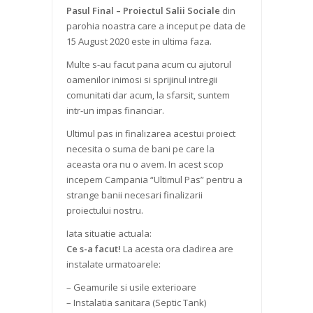
Pasul Final – Proiectul Salii Sociale
din
parohia noastra care a inceput pe data de
15 August 2020 este in ultima faza.
Multe s-au facut pana acum cu ajutorul
oamenilor inimosi si sprijinul intregii
comunitati dar acum, la sfarsit, suntem
intr-un impas financiar.
Ultimul pas in finalizarea acestui proiect
necesita o suma de bani pe care la
aceasta ora nu o avem. In acest scop
incepem Campania “Ultimul Pas” pentru a
strange banii necesari finalizarii
proiectului nostru.
Iata situatie actuala:
Ce s-a facut!
La acesta ora cladirea are
instalate urmatoarele:
– Geamurile si usile exterioare
– Instalatia sanitara (Septic Tank)