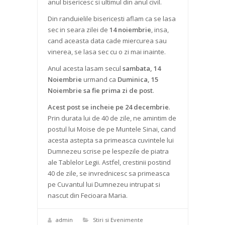
anul bisericesc si ultimul din anul civil.
Din randuielile bisericesti aflam ca se lasa
sec in seara zilei de
14 noiembrie
, insa,
cand aceasta data cade miercurea sau
vinerea, se lasa sec cu o zi mai inainte.
Anul acesta lasam secul
sambata, 14
Noiembrie
urmand ca
Duminica, 15
Noiembrie sa fie prima zi de post
.
Acest post se incheie pe 24 decembrie
.
Prin durata lui de 40 de zile, ne amintim de
postul lui Moise de pe Muntele Sinai, cand
acesta astepta sa primeasca cuvintele lui
Dumnezeu scrise pe lespezile de piatra
ale Tablelor Legii. Astfel, crestinii postind
40 de zile, se invrednicesc sa primeasca
pe Cuvantul lui Dumnezeu intrupat si
nascut din Fecioara Maria.
admin
Stiri si Evenimente