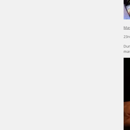
Mas
23r
Dum
mas