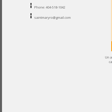
Phone: 404-518-1042
saintmaryro@gmail.com
Un a
ca