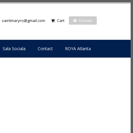
saintmaryro@gmail.com
Cart
Donate
Sala Sociala
Contact
ROYA Atlanta
Blog