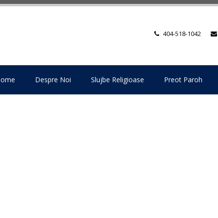
404-518-1042
Home
Despre Noi
Slujbe Religioase
Preot Paroh