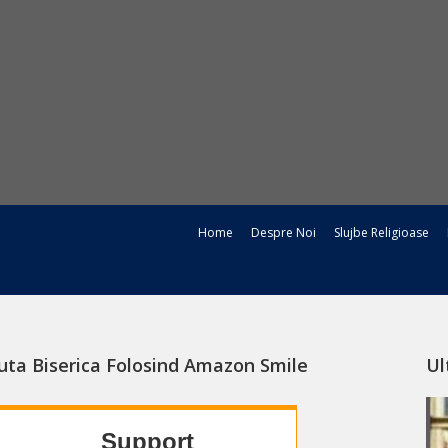
Home
Despre Noi
Slujbe Religioase
uta Biserica Folosind Amazon Smile
Ul