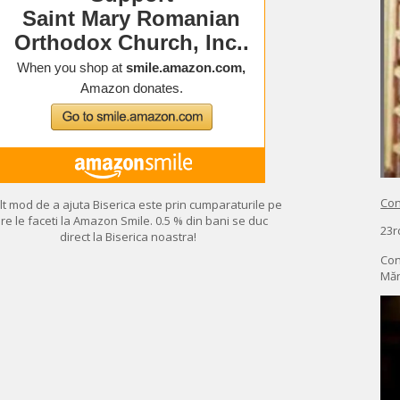
Con
lt mod de a ajuta Biserica este prin cumparaturile pe
re le faceti la Amazon Smile. 0.5 % din bani se duc
23r
direct la Biserica noastra!
Con
Măn