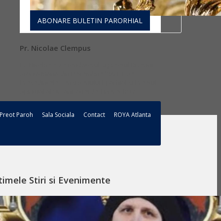
ABONARE BULETIN PARORHIAL
Pr. Nicolae Clempus
Pr. Nicolae este fondatorul si preotul Bisericii
Sfanta Maria din Decembrie 2001. ​Este
Presedintele Consistoriului Eparhial si Preotul
Spiritual al Organizatiei de Tineret ROYA
Preot Paroh
Sala Sociala
Contact
ROYA Atlanta
timele Stiri si Evenimente