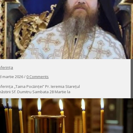
ferința
d martie 2026 /
0 Comments
ferința „Taina Pocǎinței” Pr. Ieremia Starețul
ăstirii Sf. Dumitru Sambata 28 Martie la