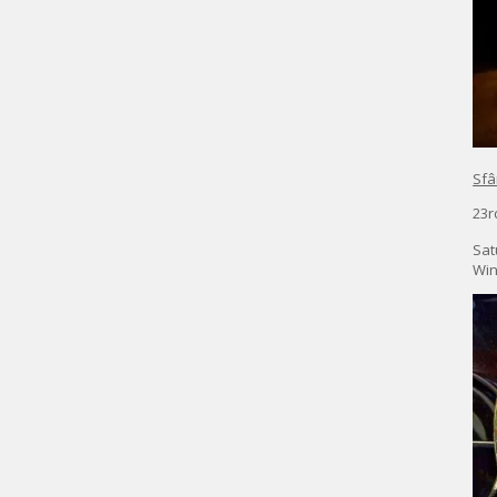
Sfâ
23r
Sat
Win