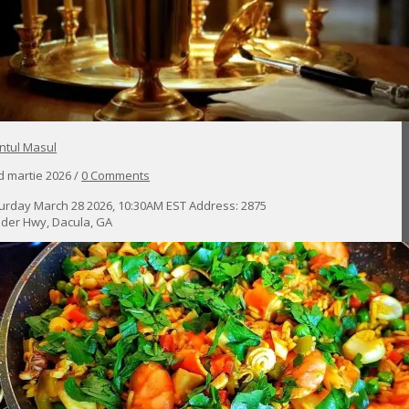
ntul Masul
d martie 2026 /
0 Comments
urday March 28 2026, 10:30AM EST Address: 2875
der Hwy, Dacula, GA