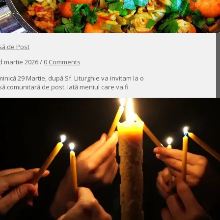
ă de Post
d martie 2026 /
0 Comments
inică 29 Martie, după Sf. Liturghie va invitam la o
ă comunitară de post. Iată meniul care va fi