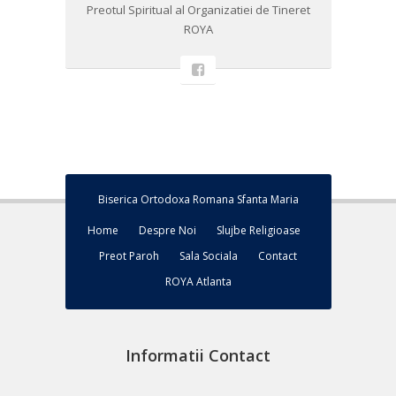
Preotul Spiritual al Organizatiei de Tineret
ROYA
Biserica Ortodoxa Romana Sfanta Maria
Home
Despre Noi
Slujbe Religioase
Preot Paroh
Sala Sociala
Contact
ROYA Atlanta
Informatii Contact