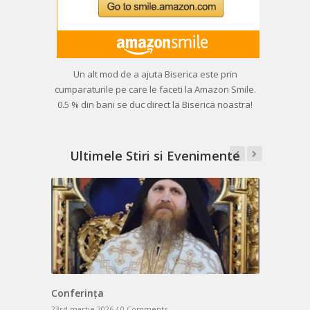
Un alt mod de a ajuta Biserica este prin
cumparaturile pe care le faceti la Amazon Smile.
0.5 % din bani se duc direct la Biserica noastra!
Ultimele Stiri si Evenimente
Conferința
Sfântul Masul
Masă de P
23rd martie 2026 /
23rd martie 2026 /
0 Comments
0 Comments
23rd martie 2