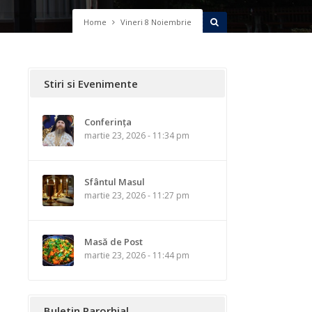
Home
Vineri 8 Noiembrie
Stiri si Evenimente
Conferința
martie 23, 2026 - 11:34 pm
Sfântul Masul
martie 23, 2026 - 11:27 pm
Masă de Post
martie 23, 2026 - 11:44 pm
Buletin Parorhial