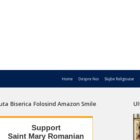
Home
Despre Noi
Slujbe Religioase
uta Biserica Folosind Amazon Smile
Ul