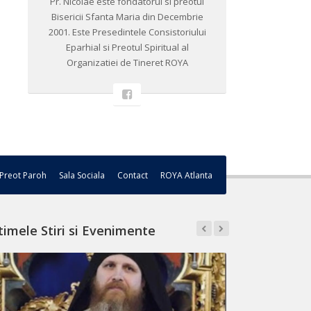
Pr. Nicolae este fondatorul si preotul
Bisericii Sfanta Maria din Decembrie
2001. ​Este Presedintele Consistoriului
Eparhial si Preotul Spiritual al
Organizatiei de Tineret ROYA
Preot Paroh
Sala Sociala
Contact
ROYA Atlanta
timele Stiri si Evenimente