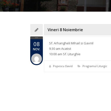
Vineri 8 Noiembrie
08
Sf. Arhangheli Mihail si Gavriil
9:30 am Acatist
NOV.
10:00 am Sf. Liturghie
Popescu David
Programul Liturgic